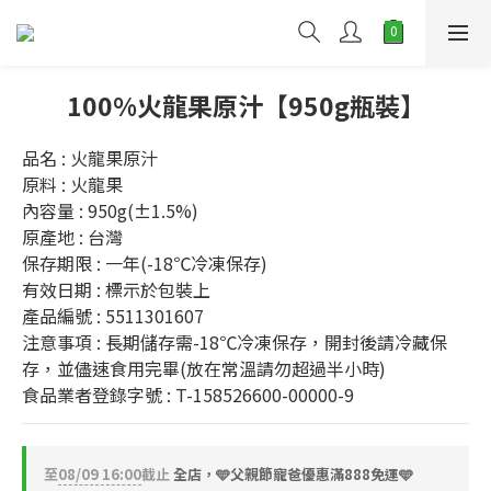
100%火龍果原汁【950g瓶裝】
品名 : 火龍果原汁
原料 : 火龍果
內容量 : 950g(±1.5%)
原產地 : 台灣
保存期限 : 一年(-18℃冷凍保存)
有效日期 : 標示於包裝上
產品編號 : 5511301607
注意事項 : 長期儲存需-18℃冷凍保存，開封後請冷藏保
存，並儘速食用完畢(放在常溫請勿超過半小時)
食品業者登錄字號 : T-158526600-00000-9
至
08/09 16:00
截止
全店，🩵父親節寵爸優惠滿888免運🩵