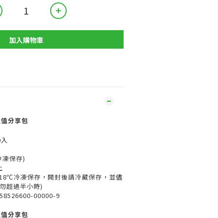
加入購物車
超值分享包
0入
冷凍保存)
上
需-18℃冷凍保存，開封後請冷藏保存，並儘
勿超過半小時)
526600-00000-9
超值分享包