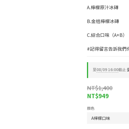
A.檸檬原汁冰磚
B.金桔檸檬冰磚
C.綜合口味（A+B）
#記得留言告訴我們你
至
08/09 16:00
截止
全
NT$1,400
NT$949
顏色