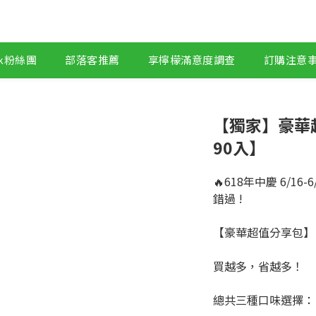
ok粉絲團
部落客推薦
享檸檬滿意度調查
訂購注意
【獨家】豪華超
90入】
🔥618年中慶 6/16
錯過 !
【豪華超值分享包】
買越多，省越多！
總共三種口味選擇：