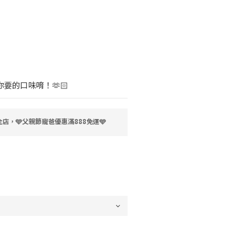
要的口味唷！🫶🏻
店，🩵父親節寵爸優惠滿888免運🩵