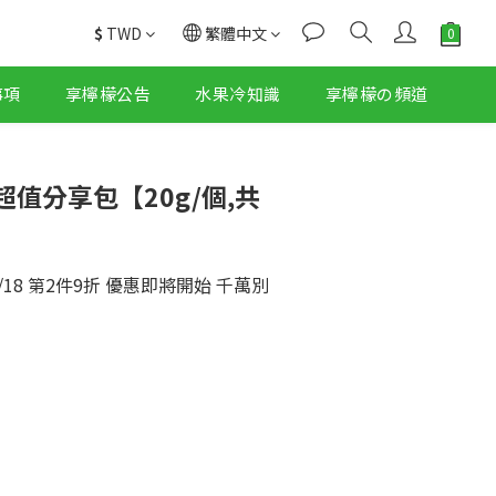
$
TWD
繁體中文
事項
享檸檬公告
水果冷知識
享檸檬の頻道
值分享包【20g/個,共
-6/18 第2件9折 優惠即將開始 千萬別