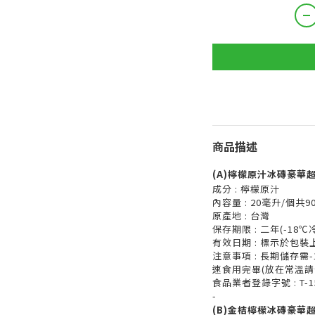
商品描述
(A)檸檬原汁冰磚豪華
成分 : 檸檬原汁
內容量 : 20毫升/個共9
原產地 : 台灣
保存期限 : 二年(-18℃
有效日期 : 標示於包裝
注意事項 : 長期儲存
速食用完畢(放在常溫請
食品業者登錄字號 : T-158
-
(B)金桔檸檬冰磚豪華