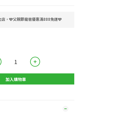
店，🩵父親節寵爸優惠滿888免運🩵
加入購物車