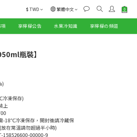
$
TWD
繁體中文
事項
享檸檬公告
水果冷知識
享檸檬の頻道
50ml瓶裝】
%)
8℃冷凍保存)
裝上
00
存需-18℃冷凍保存，開封後請冷藏保
(放在常溫請勿超過半小時)
58526600-00000-9