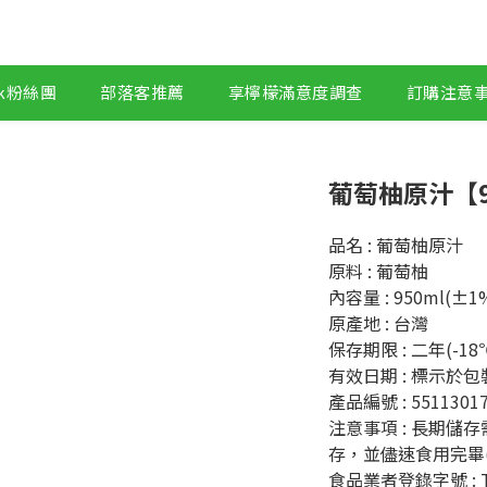
ok粉絲團
部落客推薦
享檸檬滿意度調查
訂購注意
葡萄柚原汁【9
品名 : 葡萄柚原汁
原料 : 葡萄柚
內容量 : 950ml(±1
原產地 : 台灣
保存期限 : 二年(-1
有效日期 : 標示於包
產品編號 : 55113017
注意事項 : 長期儲
存，並儘速食用完畢
食品業者登錄字號 : T-1