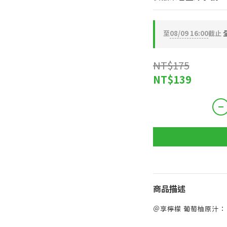
至
08/09 16:00
截止
全
NT$175
NT$139
商品描述
＠享檸檬 葡萄柚原汁：