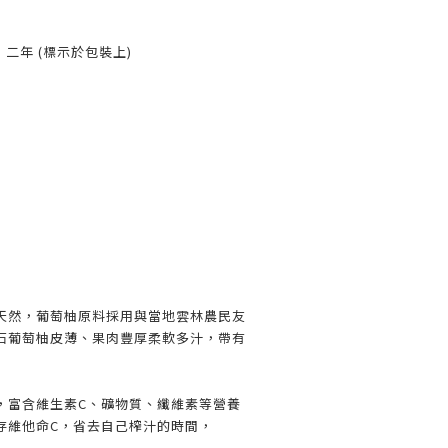
限：二年 (標示於包裝上)
純天然，葡萄柚原料採用與當地雲林農民友
石葡萄柚皮薄、果肉豐厚柔軟多汁，帶有
，富含維生素C、礦物質、纖維素等營養
存維他命C，省去自己榨汁的時間，