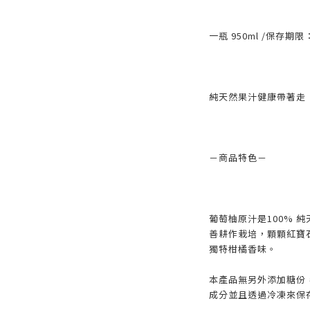
一瓶 950ml /保存期
純天然果汁健康帶著走
－商品特色－
葡萄柚原汁是100% 
善耕作栽培，顆顆紅寶
獨特柑橘香味。
本產品無另外添加糖份
成分並且透過冷凍來保