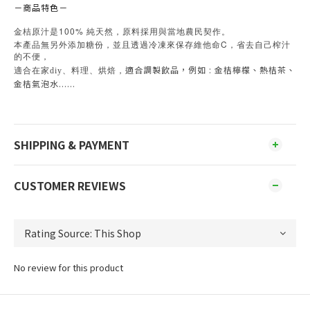
－商品特色－
100%
金桔原汁是
純天然，原料採用與當地農民契作。
C
本產品無另外添加糖份，並且透過冷凍來保存維他命
，省去自己榨汁
的不便，
適合調製飲品，例如 : 金桔檸檬、熱桔茶、
適合在家diy、料理、烘焙，
金桔氣泡水......
SHIPPING & PAYMENT
CUSTOMER REVIEWS
No review for this product