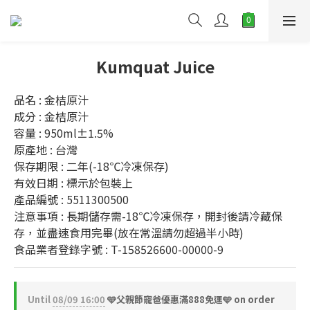
Kumquat Juice
品名 : 金桔原汁
成分 : 金桔原汁
容量 : 950ml±1.5%
原產地 : 台灣
保存期限 : 二年(-18℃冷凍保存)
有效日期 : 標示於包裝上
產品編號 : 5511300500
注意事項 : 長期儲存需-18℃冷凍保存，開封後請冷藏保
存，並盡速食用完畢(放在常溫請勿超過半小時)
食品業者登錄字號 : T-158526600-00000-9
Until
08/09 16:00
🩵父親節寵爸優惠滿888免運🩵 on order