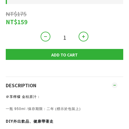
NT$175
NT$159
ADD TO CART
DESCRIPTION
＠享檸檬 金桔原汁：
一瓶 950ml
/
保存期限：
二年 (標示於包裝上)
DIY外出飲品、健康帶著走