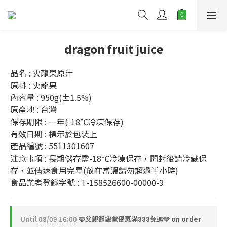
dragon fruit juice
品名 : 火龍果原汁
原料 : 火龍果
內容量 : 950g(±1.5%)
原產地 : 台灣
保存期限 : 一年(-18℃冷凍保存)
有效日期 : 標示於包裝上
產品編號 : 5511301607
注意事項 : 長期儲存需-18℃冷凍保存，開封後請冷藏保
存，並儘速食用完畢(放在常溫請勿超過半小時)
食品業者登錄字號 : T-158526600-00000-9
Until
08/09 16:00
🩵父親節寵爸優惠滿888免運🩵 on order